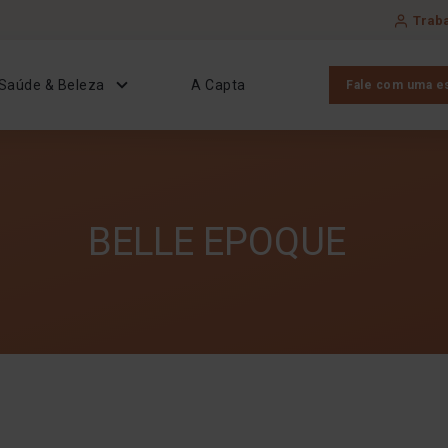
Trab
Saúde & Beleza
A Capta
Fale com uma es
BELLE EPOQUE