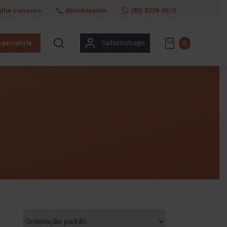
alhe conosco
Atendimento
(85) 3238-2613
pecialista
Cadastro/Login
0