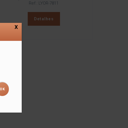
Ref.: LYOR-7811
Detalhes
X