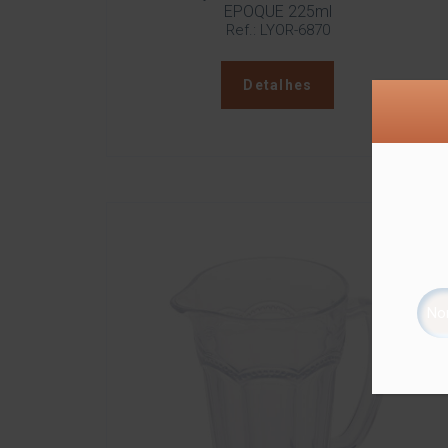
EPOQUE 225ml
Ref.: LYOR-6870
Detalhes