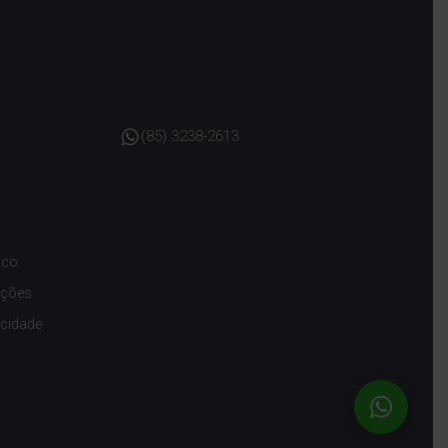
(85) 3238-2613
sco
ições
acidade