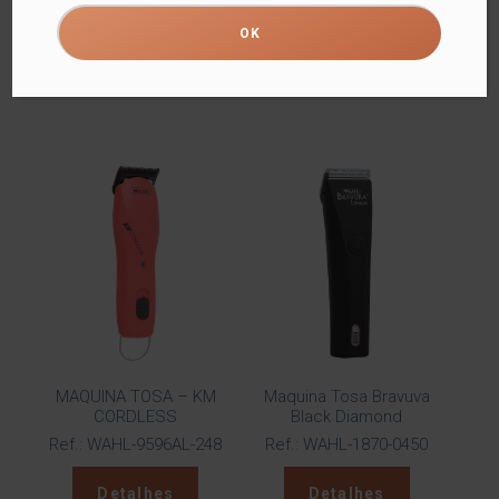
Ref.: WAHL-9265-2055PA
Ref.: WAHL-9265-2048PA
Detalhes
Detalhes
MAQUINA TOSA – KM
Maquina Tosa Bravuva
CORDLESS
Black Diamond
Ref.: WAHL-9596AL-248
Ref.: WAHL-1870-0450
Detalhes
Detalhes