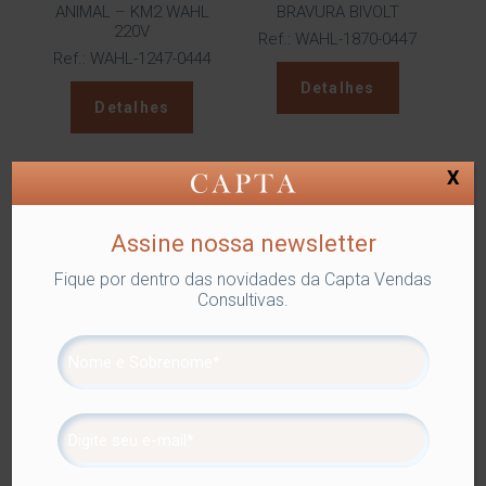
ANIMAL – KM2 WAHL
BRAVURA BIVOLT
220V
Ref.: WAHL-1870-0447
Ref.: WAHL-1247-0444
Detalhes
Detalhes
X
Assine nossa newsletter
Fique por dentro das novidades da Capta Vendas
Consultivas.
MÁQUINA PARA TOSA –
MÁQUINA PARA TOSA –
SHOWPRO DOG CLIPPER
SHOWPRO DOG CLIPPER
127V
220V