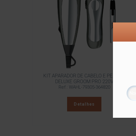
KIT APARADOR DE CABELO E PELOS –
DELUXE GROOM PRO 220V
Ref.: WAHL-79305-364820
Detalhes