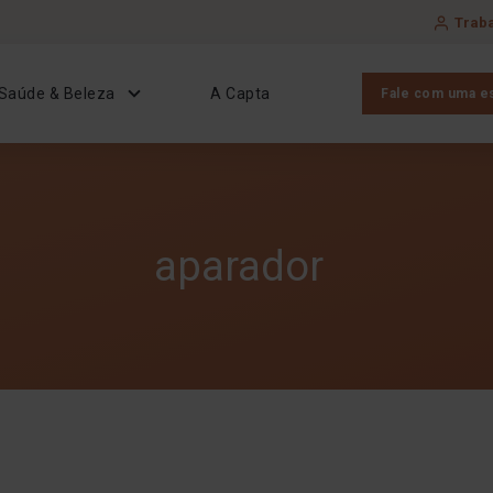
Trab
Saúde & Beleza
A Capta
Fale com uma es
aparador