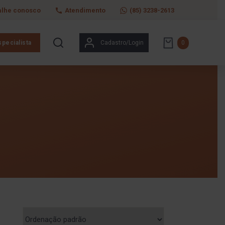
alhe conosco
Atendimento
(85) 3238-2613
pecialista
Cadastro/Login
0