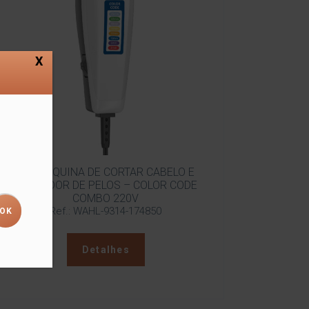
X
KIT MÁQUINA DE CORTAR CABELO E
APARADOR DE PELOS – COLOR CODE
COMBO 220V
Ref.: WAHL-9314-174850
Detalhes