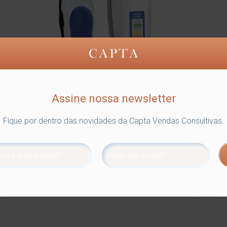
Assine nossa newsletter
Fique por dentro das novidades da Capta Vendas Consultivas.
KIT MÁQUINA DE CORTAR CABELO E
APARADOR DE PELOS – COLOR CODE
COMBO 127V
Ref.: WAHL-9314-175550
Detalhes