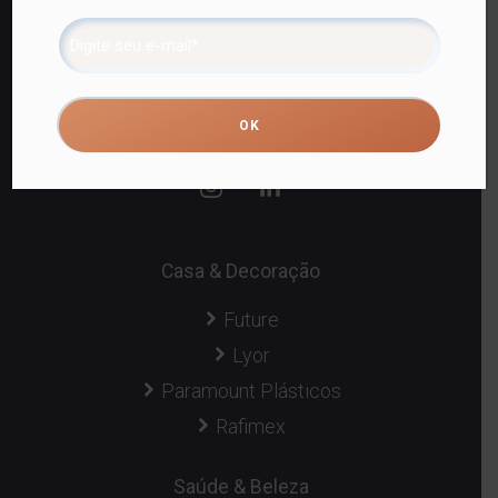
Capta Venda Consultiva.
31.918.654/0001-22
Fortaleza, CE,
Casa & Decoração
Future
Lyor
Paramount Plásticos
Rafimex
Saúde & Beleza