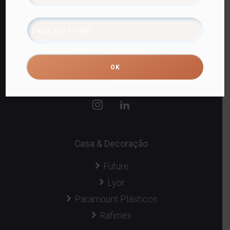
Capta Venda Consultiva.
31.918.654/0001-22
Fortaleza, CE,
Casa & Decoração
Future
Lyor
Paramount Plásticos
Rafimex