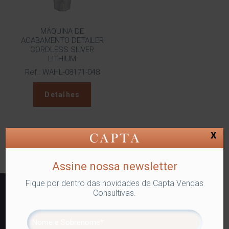
MÁQUINA DE
ACABAMENTO DETAILER
CORDLESS SILVER
LITHIUM
Ref.: WAHL-08171-048
Detalhes
X
Assine nossa newsletter
Fique por dentro das novidades da Capta Vendas
Consultivas.