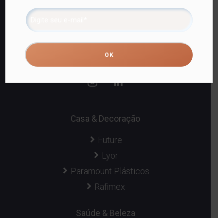
Capta Venda Consultiva.
31.918.654/0001-22
Fortaleza, CE,
Casa & Decoração
Future
Lyor
Paramount Plásticos
Rafimex
Saúde & Beleza