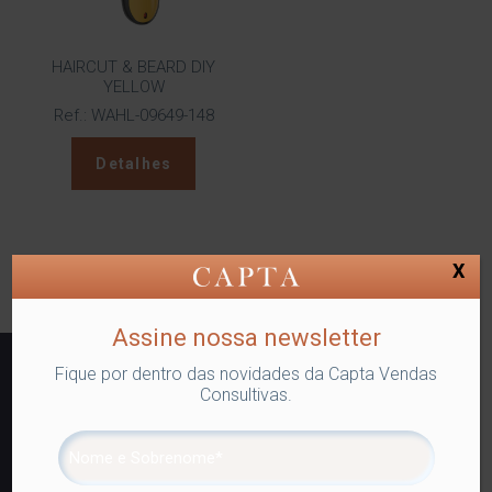
HAIRCUT & BEARD DIY
YELLOW
Ref.: WAHL-09649-148
Detalhes
X
Assine nossa newsletter
Fique por dentro das novidades da Capta Vendas
Consultivas.