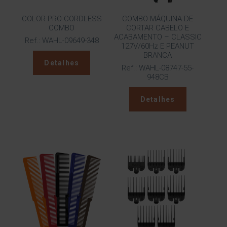
COLOR PRO CORDLESS
COMBO MÁQUINA DE
COMBO
CORTAR CABELO E
ACABAMENTO – CLASSIC
Ref.: WAHL-09649-348
127V/60Hz E PEANUT
BRANCA
Detalhes
Ref.: WAHL-08747-55-
948CB
Detalhes