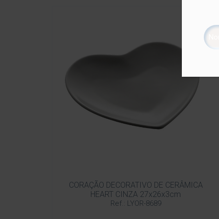
CORAÇÃO DECORATIVO DE CERÂMICA
HEART CINZA 27x26x3cm
Ref.: LYOR-8689