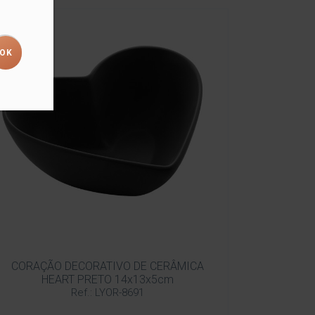
CORAÇÃO DECORATIVO DE CERÂMICA
HEART PRETO 14x13x5cm
Ref.: LYOR-8691