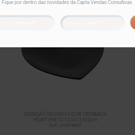
Fique por dentro das novidades da Capta Vendas Consultivas.
CORAÇÃO DECORATIVO DE CERÂMICA
HEART PRETO 13,5×12,5x2cm
Ref.: LYOR-8682