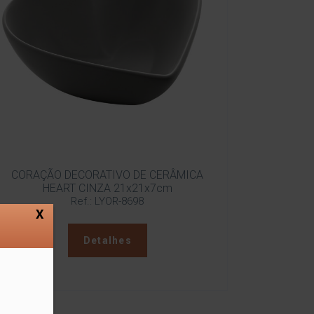
CORAÇÃO DECORATIVO DE CERÂMICA
HEART CINZA 21x21x7cm
Ref.: LYOR-8698
X
Detalhes