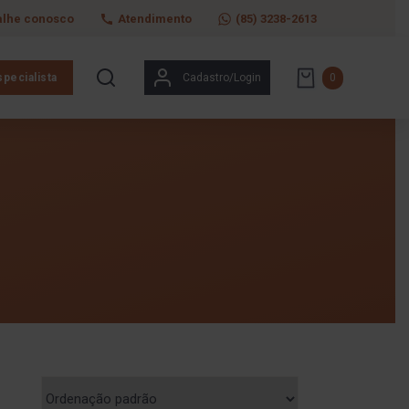
alhe conosco
Atendimento
(85) 3238-2613
pecialista
Cadastro/Login
0