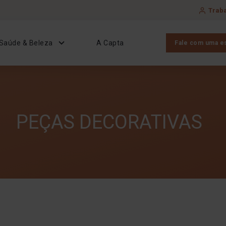
Trab
Saúde & Beleza
A Capta
Fale com uma es
PEÇAS DECORATIVAS