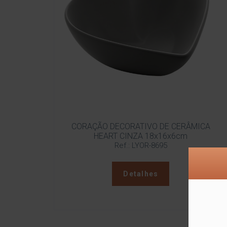
CORAÇÃO DECORATIVO DE CERÂMICA
HEART CINZA 18x16x6cm
Ref.: LYOR-8695
Detalhes