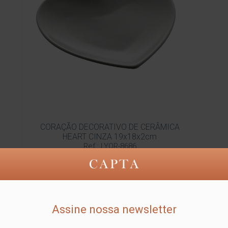
CORAÇÃO DECORATIVO DE CERÂMICA
HEART CINZA 19x18x2cm
Ref.: LYOR-8686
Detalhes
Assine nossa newsletter