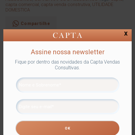
capta comercial
,
capta venda construtiva
,
UTILIDADE
DOMESTICA
Compartilhe
X
Descrição
Informação adicional
Assine nossa newsletter
Descrição
Fique por dentro das novidades da Capta Vendas
Consultivas.
Ponto-ajour, Máquina e 100% Algodão.
Produtos relacionados