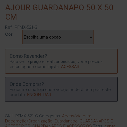
AJOUR GUARDANAPO 50 X 50
CM
Ref.: RFMX-521-G
Cor
Como Revender?
Para ver o
preço
e realizar
pedidos
, você precisa
estar logado como lojista.
ACESSAR
Onde Comprar?
Encontre uma
loja
onde vocçe poderá comprar este
produto.
ENCONTRAR
SKU:
RFMX-521-G
Categorias:
Acessório para
Decoração/Organização
,
Guardanapo
,
GUARDANAPOS E
ACESSÓRIOS
,
GUARDANAPOS E ACESSÓRIOS
Tags:
capta
,