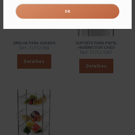
GRELHA PARA ASSADO
SUPORTE PARA PAPEL
Ref.: FUTU-264
HIGIÊNICO DE CHÃO
Ref.: FUTU-1051
Detalhes
Detalhes