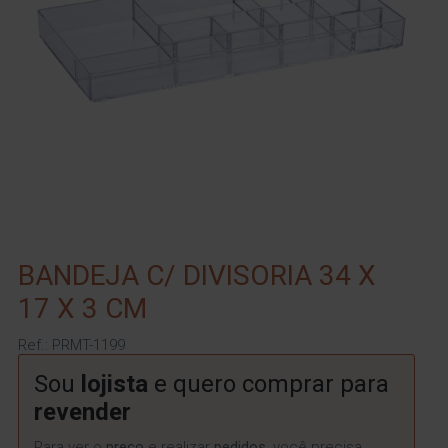
BANDEJA C/ DIVISORIA 34 X
17 X 3 CM
Ref.: PRMT-1199
Sou
lojista
e quero comprar para
revender
Para ver o
preço
e realizar
pedidos
, você precisa