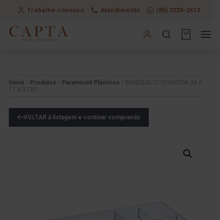
Trabalhe conosco
Atendimento
(85) 3238-2613
Início
/
Produtos
/
Paramount Plásticos
/ BANDEJA C/ DIVISORIA 34 X
17 X 3 CM
VOLTAR à listagem e continar comprando