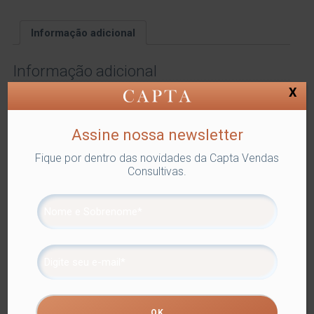
Informação adicional
Informação adicional
X
Dimensões
34 × 17 × 3 cm
MODO DE USO
Assine nossa newsletter
CARACTERISTICA
Fique por dentro das novidades da Capta Vendas
Consultivas.
Marca
Paramount Plásticos
Produtos relacionados