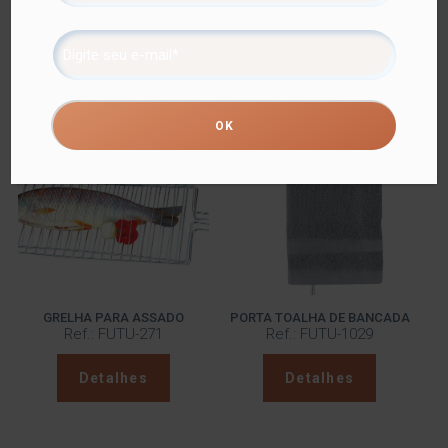
Além do tradicional tratamento superficial da Future –
onde são aplicadas até 4 camadas de metal – os
produtos são revestidos com uma camada extra do
protetivo especial Rust Free, garantindo cores vivas e
brilhantes, além de maior resistência contra ferrugem.
Produtos relacionados
GRELHA PARA ASSADO
PORTA TOALHA DE BANCADA
Ref.: FUTU-271
Ref.: FUTU-1029
Detalhes
Detalhes