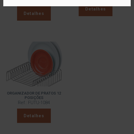
Ref.: FUTU-1030
Detalhes
Detalhes
ORGANIZADOR DE PRATOS 12
POSIÇÕES
Ref.: FUTU-1084
Detalhes