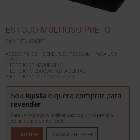
ESTOJO MULTIUSO PRETO
Ref.: FUTU-1900PT
ACESSÓRIO DE HIGIENE / USO PESSOAL – PARA USO
COMO:
– ESTOJO DE MAQUIAGEM
– ESTOJO P/ ESCOVA/PASTA DENTAL
– ESTOJO P/ LÁPIS, CANETA, ETC.
Sou
lojista
e quero comprar para
revender
Para ver o
preço
e realizar
pedidos
, você precisa
estar logado como lojista.
LOGIN
CADASTRE-SE