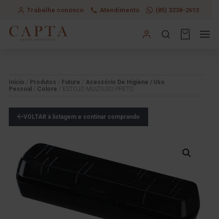
Trabalhe conosco
Atendimento
(85) 3238-2613
Início
/
Produtos
/
Future
/
Acessório De Higiene / Uso
Pessoal
/
Colore
/ ESTOJO MULTIUSO PRETO
VOLTAR à listagem e continar comprando