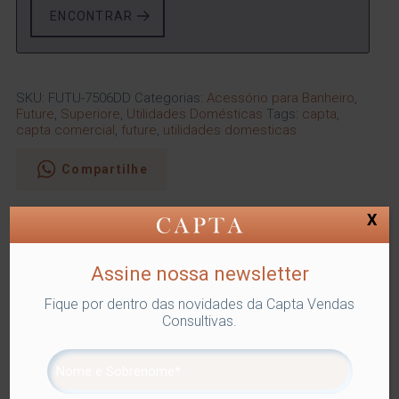
ENCONTRAR
SKU:
FUTU-7506DD
Categorias:
Acessório para Banheiro
,
Future
,
Superiore
,
Utilidades Domésticas
Tags:
capta
,
capta comercial
,
future
,
utilidades domesticas
Compartilhe
X
Descrição
Informação adicional
Assine nossa newsletter
Descrição
O Gancho é multiuso e pode ser fixado em diversos
Fique por dentro das novidades da Capta Vendas
ambientes: banheiro, quarto, cozinha e lavanderia. Os
Consultivas.
parafusos ficam escondidos pelo acabamento quadrado
plástico metalizado.
Além do tradicional tratamento superficial da Future –
onde são aplicadas até 4 camadas de metal – os
produtos são revestidos com uma camada extra do