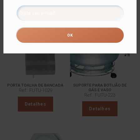
protetivo especial Rust Free, garantindo cores vivas e
brilhantes, além de maior resistência contra ferrugem.
Produtos relacionados
PORTA TOALHA DE BANCADA
SUPORTE PARA BOTIJÃO DE
Ref.: FUTU-1029
GÁS E VASO
Ref.: FUTU-223
Detalhes
Detalhes