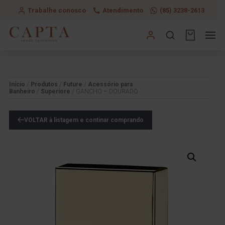
Trabalhe conosco
Atendimento
(85) 3238-2613
Início
/
Produtos
/
Future
/
Acessório para
Banheiro
/
Superiore
/ GANCHO – DOURADO
VOLTAR à listagem e continar comprando