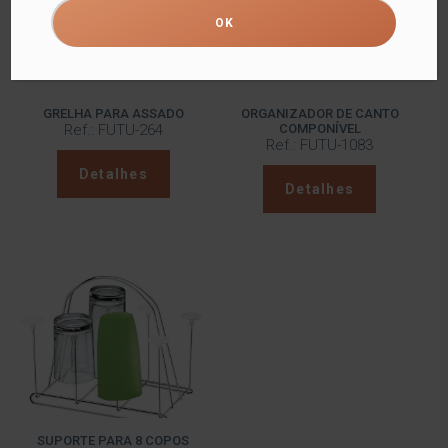
GRELHA PARA ASSADO
ORGANIZADOR DE CANTO
Ref.: FUTU-264
COMPONÍVEL
Ref.: FUTU-1083
Detalhes
Detalhes
SUPORTE PARA 8 COPOS