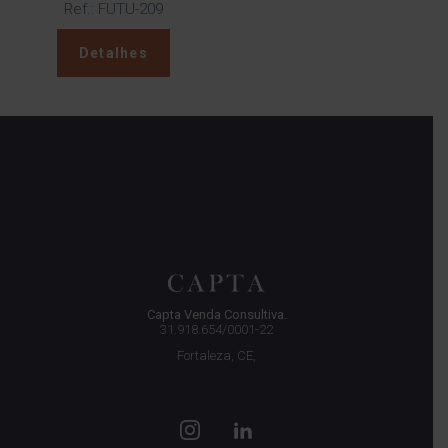
Ref.: FUTU-209
Detalhes
Capta Venda Consultiva.
31.918.654/0001-22
Fortaleza, CE,