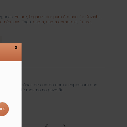
gorias:
Future
,
Organizador para Armário De Cozinha
,
Domésticas
Tags:
capta
,
capta comercial
,
future
,
X
anciar as divisórias de acordo com a espessura dos
a cozinha e até mesmo no gavetão.