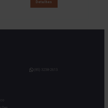
Detalhes
(85) 3238-2613
sco
ições