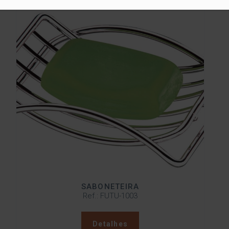
SABONETEIRA
Ref.: FUTU-1003
Detalhes