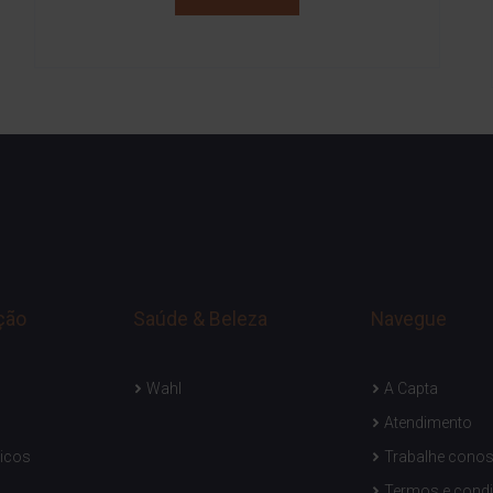
ção
Saúde & Beleza
Navegue
Wahl
A Capta
Atendimento
icos
Trabalhe cono
Termos e cond