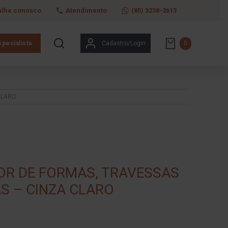
alhe conosco
Atendimento
(85) 3238-2613
pecialista
Cadastro/Login
0
CLARO
R DE FORMAS, TRAVESSAS
AS – CINZA CLARO