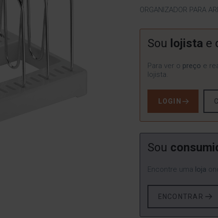
ORGANIZADOR PARA AR
Sou
lojista
e 
Para ver o
preço
e rea
lojista.
LOGIN
Sou
consumi
Encontre uma
loja
ond
ENCONTRAR