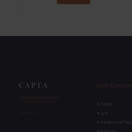
Casa & Decora
Capta Venda Consultiva.
31.918.654/0001-22
Future
Fortaleza, CE,
Lyor
Paramount Plást
Rafimex