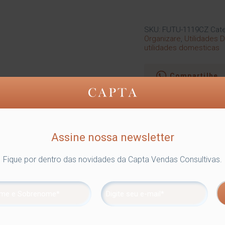
SKU:
FUTU-1119CZ
Cate
Organizare
,
Utilidades 
utilidades domesticas
Compartilhe
Assine nossa newsletter
 formas, travessas, frigideiras e tábuas de corte. Você pode dist
ácil de montar, pode ser utilizado no armário, sobre a bancada d
Fique por dentro das novidades da Capta Vendas Consultivas.