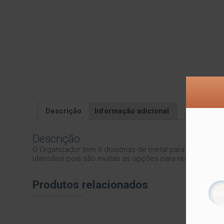
Descrição
Informação adicional
Descrição
O Organizador tem 6 divisórias de metal para arrumar as
utensílios pois são muitas as opções para regulagem. F
Produtos relacionados