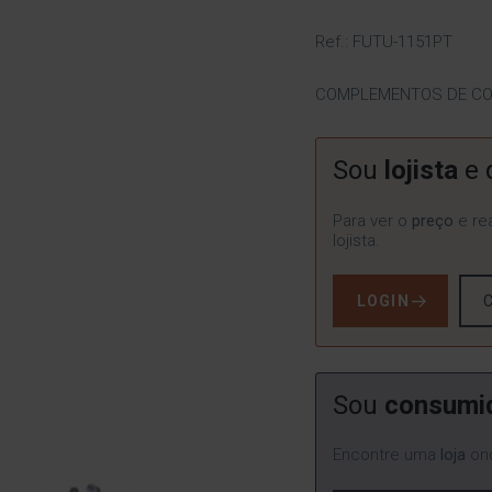
Ref.: FUTU-1151PT
COMPLEMENTOS DE COP
Sou
lojista
e 
Para ver o
preço
e rea
lojista.
LOGIN
Sou
consumi
Encontre uma
loja
ond