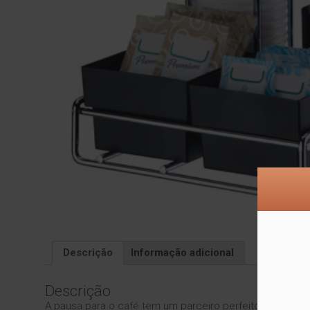
Descrição
Informação adicional
Descrição
A pausa para o café tem um parceiro perfeito: um únic