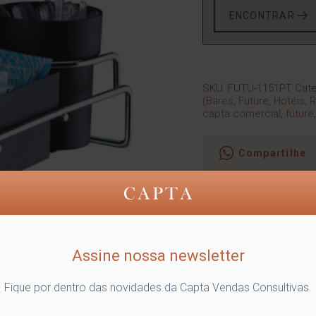
ENCONTRAR
SKU:
FUTU-1151PT
Cate
(Bares
,
Future
,
Hotéis
,
R
capta comercial
,
future
Compartilhe
Assine nossa newsletter
Fique por dentro das novidades da Capta Vendas Consultivas.
o Organizador que armazena os copos descartáveis, os mexedores