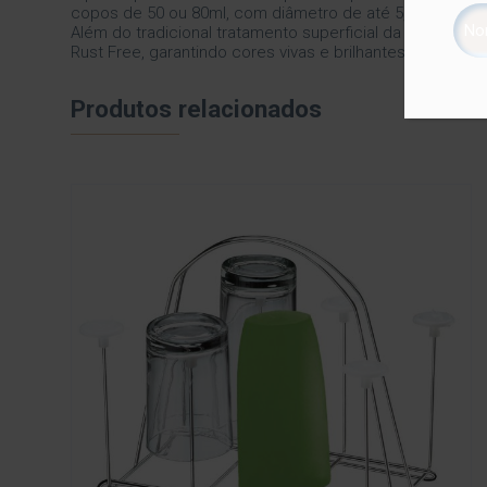
copos de 50 ou 80ml, com diâmetro de até 5,5cm.
Além do tradicional tratamento superficial da Future –
Rust Free, garantindo cores vivas e brilhantes, além de 
Produtos relacionados