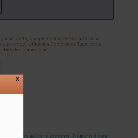
gorias:
Caffè
,
Complementos De Copa/Cozinha
estaurantes)
,
Utilidades Domésticas
Tags:
capta
,
,
utilidades domesticas
X
 e sachês de açúcar e adoçante. O suporte é para