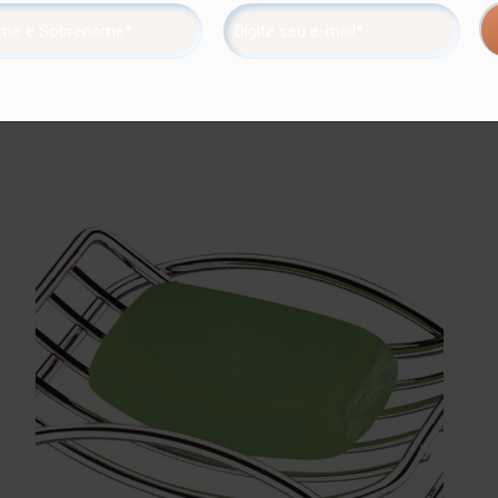
 onde são aplicadas até 4 camadas de metal – os produtos são re
maior resistência contra ferrugem.