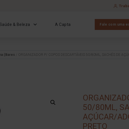
Trab
Saúde & Beleza
A Capta
Fale com uma es
a (Bares
/ ORGANIZADOR P/ COPOS DESCARTÁVEIS 50/80ML, SACHÊS DE AÇ
ORGANIZADO
50/80ML, S
AÇÚCAR/AD
PRETO