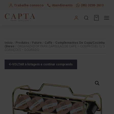
Trabalhe conosco
Atendimento
(85) 3238-2613
Início
/
Produtos
/
Future
/
Caffè
/
Complementos De Copa/Cozinha
(Bares
/ ORGANIZADOR PARA CÁPSULAS DE CAFÉ – COMPATÍVEL C/ 3
CORAÇÕES – DOURADO
VOLTAR à listagem e continar comprando