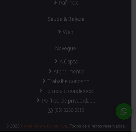
Rafimex
Saúde & Beleza
Wahl
Navegue
A Capta
Atendimento
Trabalhe conosco
Termos e condições
Política de privacidade
(85) 3238-2613
© 2026
Capta Venda Consultiva
. Todos os direitos reservados.