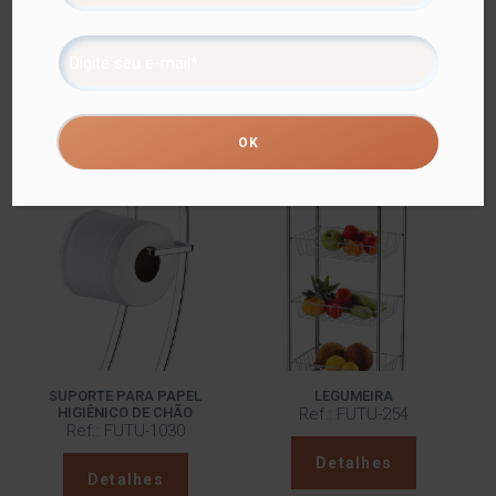
cantinho do café, levando organização e praticidade para
esse espaço.
Além do tradicional tratamento superficial da Future –
onde são aplicadas até 4 camadas de metal – os
produtos são revestidos com uma camada extra do
protetivo especial Rust Free, garantindo cores vivas e
brilhantes, além de maior resistência contra ferrugem.
Produtos relacionados
SUPORTE PARA PAPEL
LEGUMEIRA
HIGIÊNICO DE CHÃO
Ref.: FUTU-254
Ref.: FUTU-1030
Detalhes
Detalhes