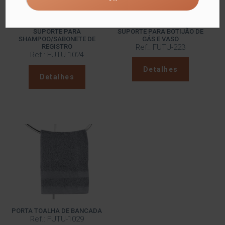
SUPORTE PARA
SUPORTE PARA BOTIJÃO DE
SHAMPOO/SABONETE DE
GÁS E VASO
REGISTRO
Ref.: FUTU-223
Ref.: FUTU-1024
Detalhes
Detalhes
PORTA TOALHA DE BANCADA
Ref.: FUTU-1029