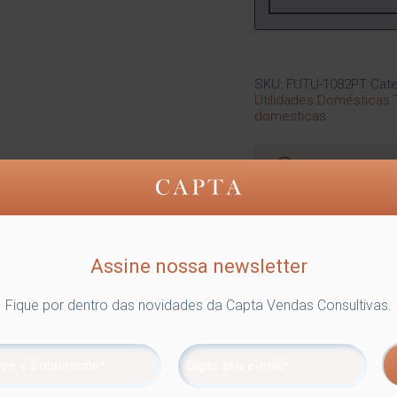
SKU:
FUTU-1082PT
Cate
Utilidades Domésticas
domesticas
Compartilhe
Assine nossa newsletter
mite o armazenamento de produtos em espaços antes não ocupado
Fique por dentro das novidades da Capta Vendas Consultivas.
or pode ser utilizado na cozinha, no quarto ou na despensa.
a garante uma excelente cobertura protetiva contra corrosão e al