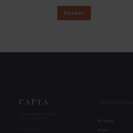
Detalhes
Casa & Decora
Capta Venda Consultiva.
31.918.654/0001-22
Future
Fortaleza, CE,
Lyor