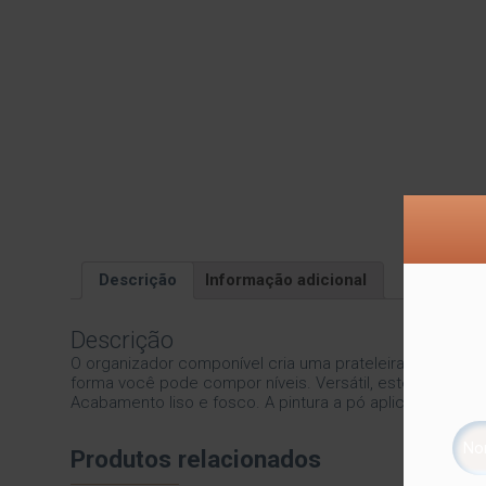
Descrição
Informação adicional
Descrição
O organizador componível cria uma prateleira que per
forma você pode compor níveis. Versátil, este organizad
Acabamento liso e fosco. A pintura a pó aplicada na peç
Produtos relacionados