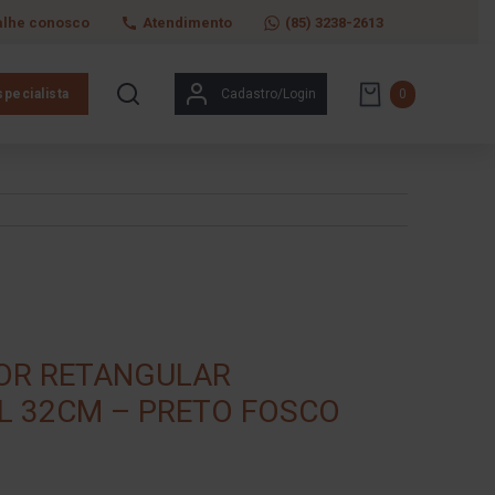
alhe conosco
Atendimento
(85) 3238-2613
pecialista
Cadastro/Login
0
OR RETANGULAR
L 32CM – PRETO FOSCO