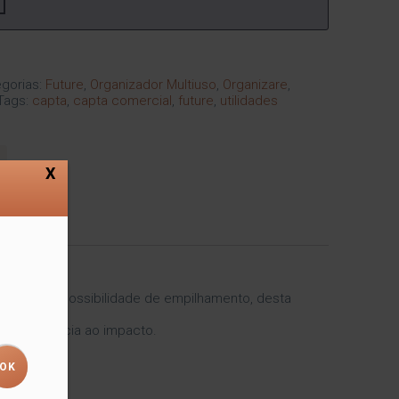
gorias:
Future
,
Organizador Multiuso
,
Organizare
,
Tags:
capta
,
capta comercial
,
future
,
utilidades
X
s. Tem a possibilidade de empilhamento, desta
ta resistência ao impacto.