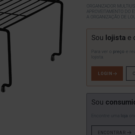
ORGANIZADOR MULTIUS
APROVEITAMENTO DO E
A ORGANIZAÇÃO DE LO
Sou
lojista
e 
Para ver o
preço
e rea
lojista.
LOGIN
Sou
consumi
Encontre uma
loja
ond
ENCONTRAR