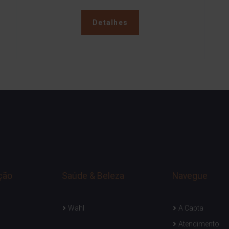
Detalhes
ção
Saúde & Beleza
Navegue
Wahl
A Capta
Atendimento