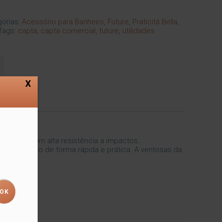
orias:
Acessório para Banheiro
,
Future
,
Praticità Bella
,
Tags:
capta
,
capta comercial
,
future
,
utilidades
X
plástico com alta resistência a impactos.
xar o produto de forma rápida e prática. A ventosas da