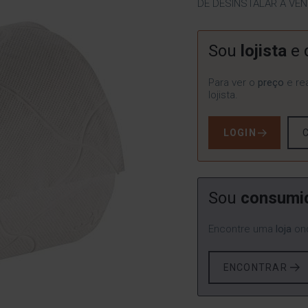
DE DESINSTALAR A VE
Sou
lojista
e 
Para ver o
preço
e rea
lojista.
LOGIN
Sou
consumi
Encontre uma
loja
ond
ENCONTRAR