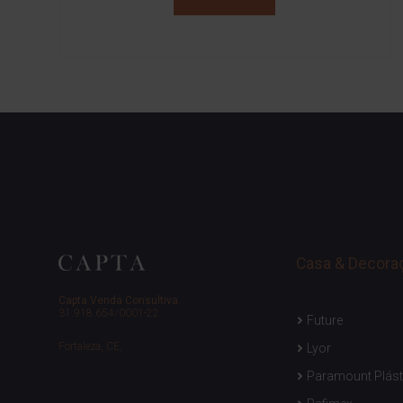
Casa & Decora
Capta Venda Consultiva.
31.918.654/0001-22
Future
Fortaleza, CE,
Lyor
Paramount Plást