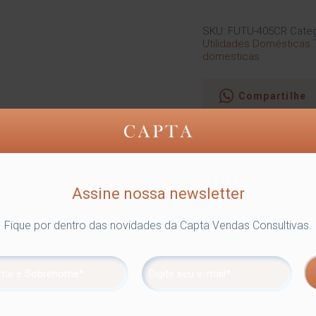
SKU:
FUTU-405CR
Categ
Utilidades Domésticas
domesticas
Compartilhe
Assine nossa newsletter
Posicione no melhor local no banheiro ou no lavabo. Fabricada em 
rramentas, os furos e a sujeira. Utiliza a sucção a vácuo para fi
Fique por dentro das novidades da Capta Vendas Consultivas.
ade de suportar até 0,5kg.