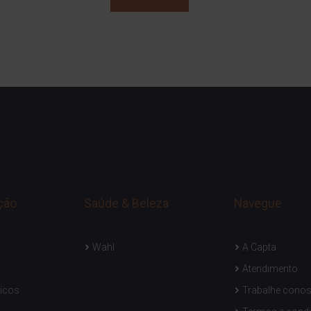
ção
Saúde & Beleza
Navegue
Wahl
A Capta
Atendimento
icos
Trabalhe cono