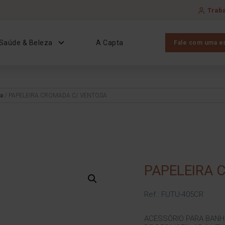
Trab
Saúde & Beleza
A Capta
Fale com uma es
la
/ PAPELEIRA CROMADA C/ VENTOSA
PAPELEIRA 
Ref.: FUTU-405CR
ACESSÓRIO PARA BANH