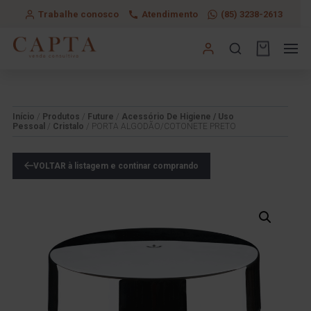
Trabalhe conosco
Atendimento
(85) 3238-2613
Início
/
Produtos
/
Future
/
Acessório De Higiene / Uso
Pessoal
/
Cristalo
/ PORTA ALGODÃO/COTONETE PRETO
VOLTAR à listagem e continar comprando