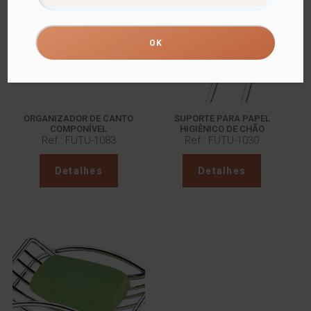
ORGANIZADOR DE CANTO
SUPORTE PARA PAPEL
COMPONÍVEL
HIGIÊNICO DE CHÃO
Ref.: FUTU-1083
Ref.: FUTU-1030
Detalhes
Detalhes