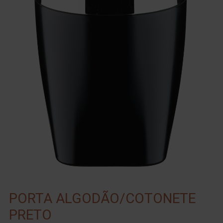
PORTA ALGODÃO/COTONETE
PRETO