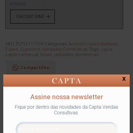
produto.
ENCONTRAR
SKU:
FUTU-1177OX
Categorias:
Acessório para Banheiro
,
Future
,
Superiore
,
Utilidades Domésticas
Tags:
capta
,
capta comercial
,
future
,
utilidades domesticas
Compartilhe
X
Descrição
Informação adicional
Assine nossa newsletter
Descrição
Fique por dentro das novidades da Capta Vendas
A bancada do banheiro ou do lavabo vai ficar elegante
Consultivas.
com o Porta Toalha. Nele você coloca duas toalhas para
secar as mãos. Quando uma estiver molhada, a outra já
está pronta para o uso.