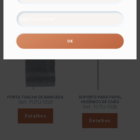
Além do tradicional tratamento superficial da Future –
onde são aplicadas até 4 camadas de metal – os
produtos são revestidos com uma camada extra do
protetivo especial Rust Free, garantindo cores vivas e
brilhantes, além de maior resistência contra ferrugem.
Produtos relacionados
PORTA TOALHA DE BANCADA
SUPORTE PARA PAPEL
Ref.: FUTU-1029
HIGIÊNICO DE CHÃO
Ref.: FUTU-1028
Detalhes
Detalhes