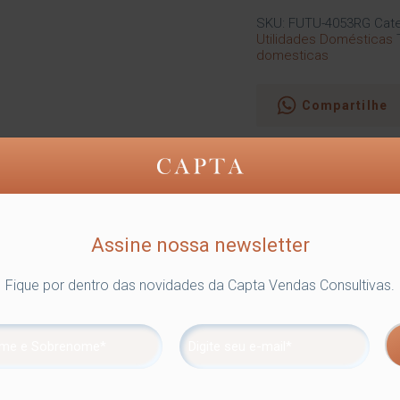
SKU:
FUTU-4053RG
Cate
Utilidades Domésticas
domesticas
Compartilhe
 sofisticado. O acabamento brilhante traz beleza e delicadeza ao
Assine nossa newsletter
lizando peças com ventosa, você pode mudá-las de lugar com faci
 onde são aplicadas até 4 camadas de metal – os produtos são re
Fique por dentro das novidades da Capta Vendas Consultivas.
maior resistência contra ferrugem.