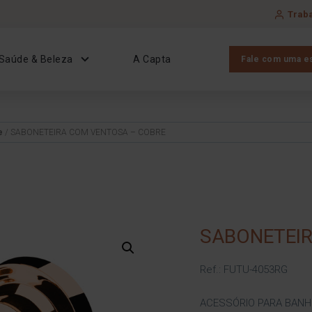
Trab
Saúde & Beleza
A Capta
Fale com uma es
e
/ SABONETEIRA COM VENTOSA – COBRE
SABONETEIR
Ref.: FUTU-4053RG
ACESSÓRIO PARA BANH