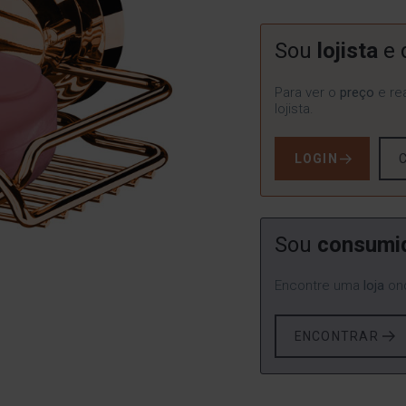
Sou
lojista
e 
Para ver o
preço
e rea
lojista.
LOGIN
Sou
consumi
Encontre uma
loja
ond
ENCONTRAR