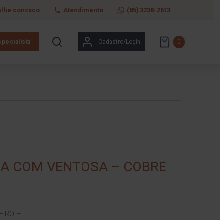
alhe conosco
Atendimento
(85) 3238-2613
pecialista
Cadastro/Login
0
A COM VENTOSA – COBRE
EIRO –