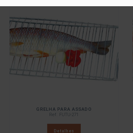
GRELHA PARA ASSADO
Ref.: FUTU-271
Detalhes