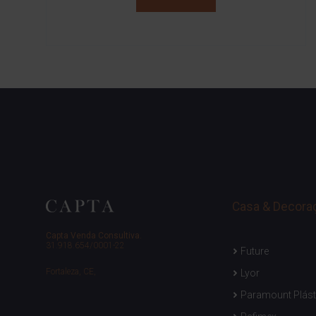
Casa & Decora
Capta Venda Consultiva.
31.918.654/0001-22
Future
Fortaleza, CE,
Lyor
Paramount Plást