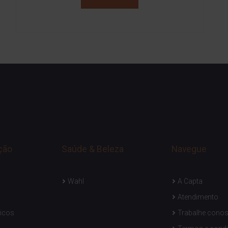
ção
Saúde & Beleza
Navegue
Wahl
A Capta
Atendimento
icos
Trabalhe cono