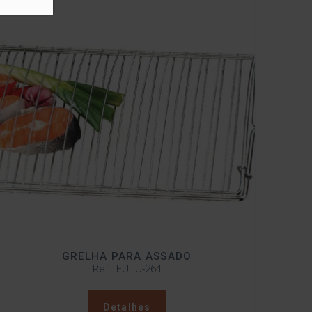
GRELHA PARA ASSADO
Ref.: FUTU-264
Detalhes