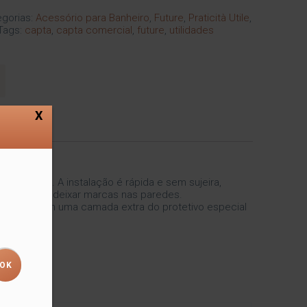
gorias:
Acessório para Banheiro
,
Future
,
Praticità Utile
,
Tags:
capta
,
capta comercial
,
future
,
utilidades
X
 banheiro. A instalação é rápida e sem sujeira,
lidade, sem deixar marcas nas paredes.
vestidos com uma camada extra do protetivo especial