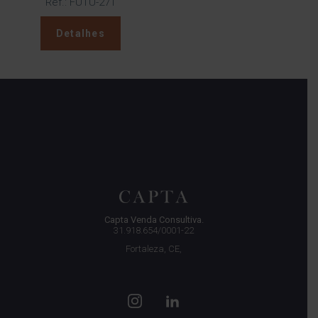
Ref.: FUTU-271
Detalhes
Capta Venda Consultiva.
31.918.654/0001-22
Fortaleza, CE,