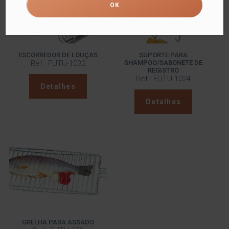
ESCORREDOR DE LOUÇAS
SUPORTE PARA
Ref.: FUTU-1032
SHAMPOO/SABONETE DE
REGISTRO
Ref.: FUTU-1024
Detalhes
Detalhes
GRELHA PARA ASSADO