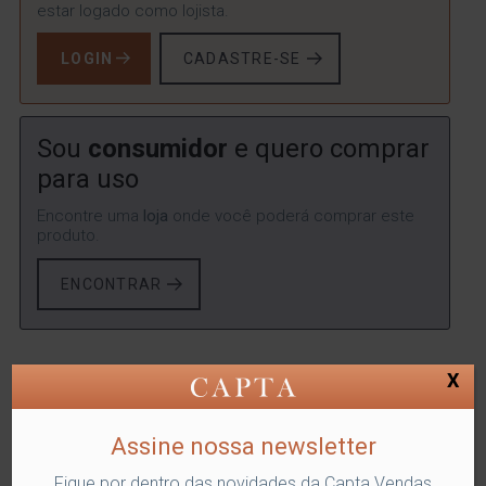
estar logado como lojista.
LOGIN
CADASTRE-SE
Sou
consumidor
e quero comprar
para uso
Encontre uma
loja
onde você poderá comprar este
produto.
ENCONTRAR
X
SKU:
FUTU-1603RG
Categorias:
Acessório para Cozinha
,
Capriccio
,
Future
,
Utilidades Domésticas
Tags:
capta
,
capta comercial
,
future
,
utilidades domesticas
Assine nossa newsletter
Compartilhe
Fique por dentro das novidades da Capta Vendas