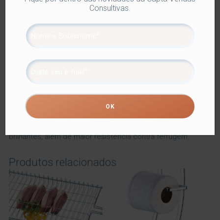
Consultivas.
Descrição
Informação adicional
Descrição
Com o Suporte para Rolo de Papel Toalha a cozinha fica
organizada e bonita. Com abertura para puxar as folhas
de papel, você não precisa tirar o rolo do suporte para
utilizá-lo.
Além do tradicional tratamento superficial da Future –
onde são aplicadas até 4 camadas de metal – os
produtos são revestidos com uma camada extra do
protetivo especial Rust Free, garantindo cores vivas e
brilhantes, além de maior resistência contra ferrugem.
Produtos relacionados