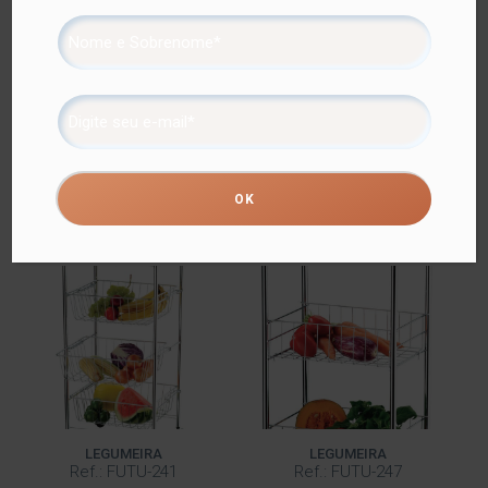
Descrição
Com capacidade para 1 rolo, o Suporte para Papel
Higiênico de Chão vai deixar o banheiro ou o lavabo ainda
mais elegante.
Além do tradicional tratamento superficial da Future –
onde são aplicadas até 4 camadas de metal – os
produtos são revestidos com uma camada extra do
protetivo especial Rust Free, garantindo cores vivas e
brilhantes, além de maior resistência contra ferrugem.
Produtos relacionados
LEGUMEIRA
LEGUMEIRA
Ref.: FUTU-241
Ref.: FUTU-247