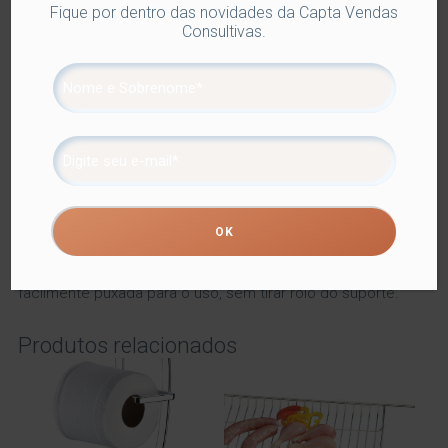
capta comercial
,
future
,
utilidades domesticas
Fique por dentro das novidades da Capta Vendas
Consultivas.
Compartilhe
Descrição
Informação adicional
Descrição
Fabricado em plástico, o Suporte para Rolo de Papel
Toalha tem detalhe em aço piatina cromado (aço em
formato achatado) na base. Além disso, conta como uma
alça para facilitar o transporte da cozinha até a mesa. A
abertura faz com que a folha de papel toalha seja
facilmente puxada para o uso, sem tirar rolo do suporte.
Produtos relacionados