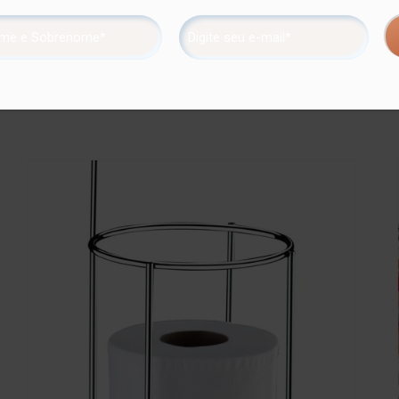
os frascos de shampoo e condicionador e, abaixo, local especia
 onde são aplicadas até 4 camadas de metal – os produtos são re
maior resistência contra ferrugem.