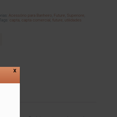
rias:
Acessório para Banheiro
,
Future
,
Superiore
,
Tags:
capta
,
capta comercial
,
future
,
utilidades
X