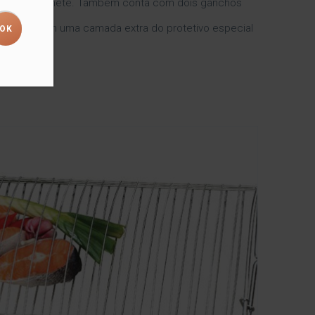
l para o sabonete. Também conta com dois ganchos
vestidos com uma camada extra do protetivo especial