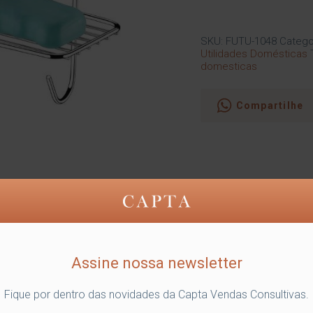
SKU:
FUTU-1048
Catego
Utilidades Domésticas
domesticas
Compartilhe
Assine nossa newsletter
Fique por dentro das novidades da Capta Vendas Consultivas.