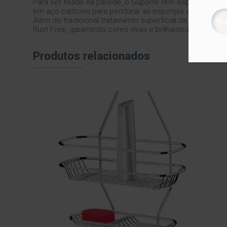
Para ser fixado na parede, o Suporte tem espaço para 
em aço carbono para pendurar as esponjas de banho.
Além do tradicional tratamento superficial da Future –
Rust Free, garantindo cores vivas e brilhantes, além de 
Produtos relacionados