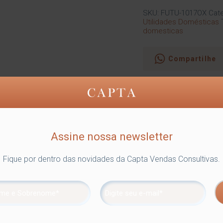
SKU:
FUTU-1017OX
Cate
Utilidades Domésticas
domesticas
Compartilhe
o tem 6 ganchos para pendurar vassouras na área de serviço, toal
Assine nossa newsletter
 onde são aplicadas até 4 camadas de metal – os produtos são re
maior resistência contra ferrugem.
Fique por dentro das novidades da Capta Vendas Consultivas.