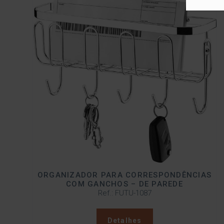
ORGANIZADOR PARA CORRESPONDÊNCIAS
COM GANCHOS – DE PAREDE
Ref.: FUTU-1087
Detalhes