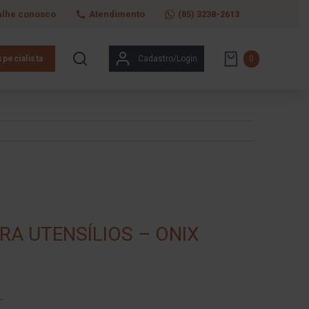
alhe conosco
Atendimento
(85) 3238-2613
pecialista
Cadastro/Login
0
RA UTENSÍLIOS – ONIX
–