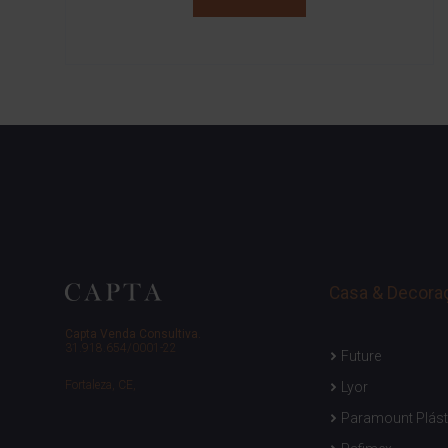
Casa & Decora
Capta Venda Consultiva.
31.918.654/0001-22
Future
Fortaleza, CE,
Lyor
Paramount Plást