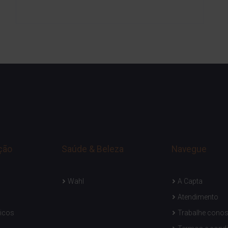
ção
Saúde & Beleza
Navegue
Wahl
A Capta
Atendimento
icos
Trabalhe cono