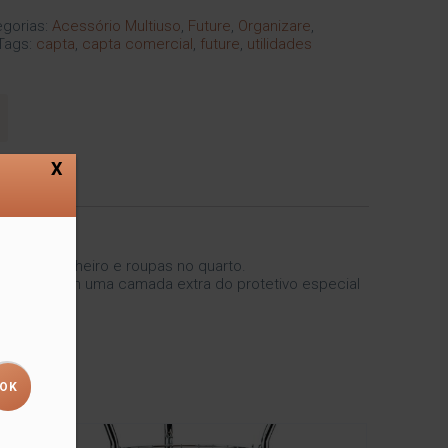
gorias:
Acessório Multiuso
,
Future
,
Organizare
,
Tags:
capta
,
capta comercial
,
future
,
utilidades
X
has no banheiro e roupas no quarto.
vestidos com uma camada extra do protetivo especial