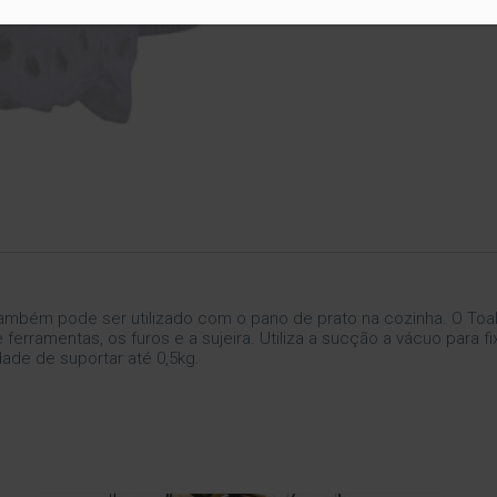
também pode ser utilizado com o pano de prato na cozinha. O Toal
rramentas, os furos e a sujeira. Utiliza a sucção a vácuo para fi
ade de suportar até 0,5kg.