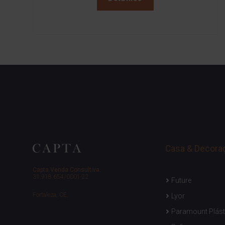
Casa & Decora
Capta Venda Consultiva.
31.918.654/0001-22
Future
Fortaleza, CE,
Lyor
Paramount Plást