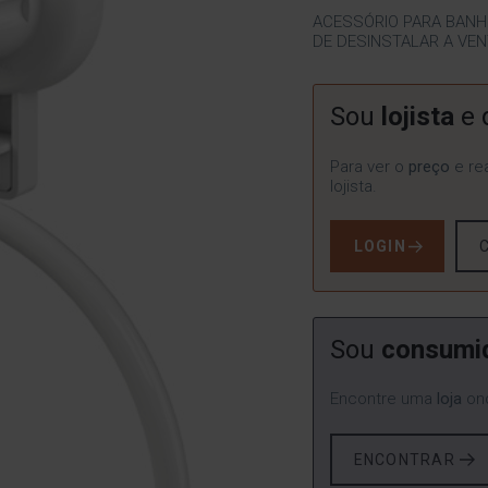
ACESSÓRIO PARA BANH
DE DESINSTALAR A VE
Sou
lojista
e 
Para ver o
preço
e rea
lojista.
LOGIN
Sou
consumi
Encontre uma
loja
ond
ENCONTRAR