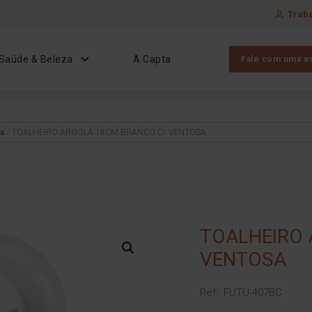
Trab
Saúde & Beleza
A Capta
Fale com uma es
la
/ TOALHEIRO ARGOLA 18CM BRANCO C/ VENTOSA
TOALHEIRO 
VENTOSA
Ref.: FUTU-407BC