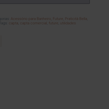
orias:
Acessório para Banheiro
,
Future
,
Praticità Bella
,
Tags:
capta
,
capta comercial
,
future
,
utilidades