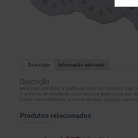
Descrição
Informação adicional
Descrição
Ideal para pendurar a toalha de rosto no banheiro, mas 
O sistema de instalação com ventosa dispensa o uso de fe
Future são extrafortes e, neste produto, possue capacid
Produtos relacionados