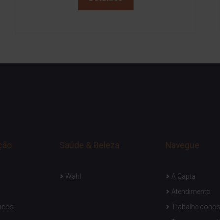
ção
Saúde & Beleza
Navegue
Wahl
A Capta
Atendimento
icos
Trabalhe cono