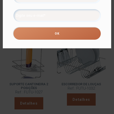
Instalação:
Correto: superfícies lisas, brilhantes e totalmente planas
como vidros, espelhos, azulejos, cerâmicas não porosas,
pinturas lisas e brilhantes (epóxi) e laminados.
Incorreto: superfícies curvas e porosas, como papel de
parede, couro, cimento, madeira, etc.
Produtos relacionados
SUPORTE CANTONEIRA 2
ESCORREDOR DE LOUÇAS
POSIÇÕES
Ref.: FUTU-1032
Ref.: FUTU-1027
Detalhes
Detalhes