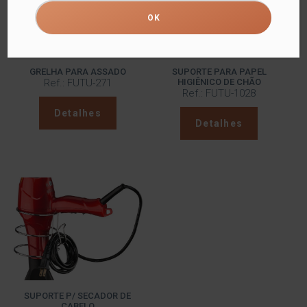
GRELHA PARA ASSADO
SUPORTE PARA PAPEL
Ref.: FUTU-271
HIGIÊNICO DE CHÃO
Ref.: FUTU-1028
Detalhes
Detalhes
SUPORTE P/ SECADOR DE
CABELO