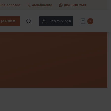
alhe conosco
Atendimento
(85) 3238-2613
pecialista
Cadastro/Login
0