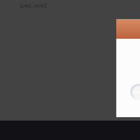
[uwp_reset]