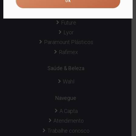
Casa & Decoração
Future
Lyor
Paramount Plásticos
Rafimex
Saúde & Beleza
Wahl
Navegue
A Capta
Atendimento
Trabalhe conosco