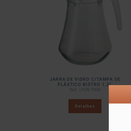
JARRA DE VIDRO C/TAMPA DE
PLÁSTICO BISTRO 1,3L
Ref.: LYOR-7309
Detalhes