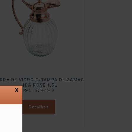
RRA DE VIDRO C/TAMPA DE ZAMAC
JIDÁ ROSÉ 1,5L
X
Ref.: LYOR-4248
Detalhes