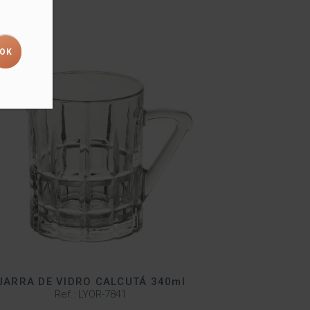
JARRA DE VIDRO CALCUTÁ 340ml
Ref.: LYOR-7841