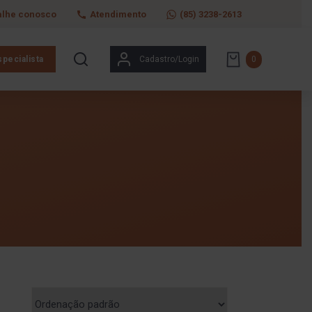
alhe conosco
Atendimento
(85) 3238-2613
pecialista
Cadastro/Login
0