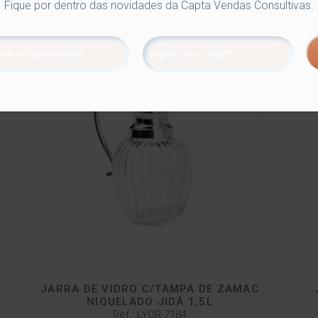
Fique por dentro das novidades da Capta Vendas Consultivas.
JARRA DE VIDRO C/TAMPA DE ZAMAC
NIQUELADO JIDÁ 1,5L
Ref.: LYOR-7184