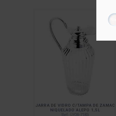
JARRA DE VIDRO C/TAMPA DE ZAMAC
NIQUELADO ALEPO 1,5L
Ref.: LYOR-7183