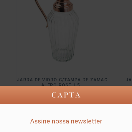
JARRA DE VIDRO C/TAMPA DE ZAMAC
JA
ALEPO ROSÉ 1,5L
Ref.: LYOR-4247
Detalhes
Assine nossa newsletter