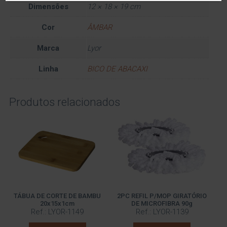
Dimensões
12 × 18 × 19 cm
Cor
ÂMBAR
Marca
Lyor
Linha
BICO DE ABACAXI
Produtos relacionados
TÁBUA DE CORTE DE BAMBU
2PC REFIL P/MOP GIRATÓRIO
20x15x1cm
DE MICROFIBRA 90g
Ref.: LYOR-1149
Ref.: LYOR-1139