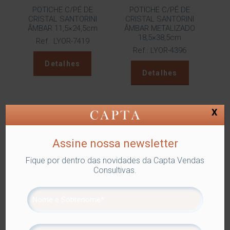
POTICHE C/PÉ DE
POTICHE C/PÉ DE
CRISTAL SANTORINI
CRISTAL SANTORINI
ÂMBAR 11,5×24,5cm
ÂMBAR METALIZADO
18,5×38,5cm
Ref.: LYOR-7419
Ref.: LYOR-4396
Detalhes
Detalhes
X
Assine nossa newsletter
Fique por dentro das novidades da Capta Vendas
Consultivas.
POTICHE C/PÉ DE
POTICHE C/PÉ DE