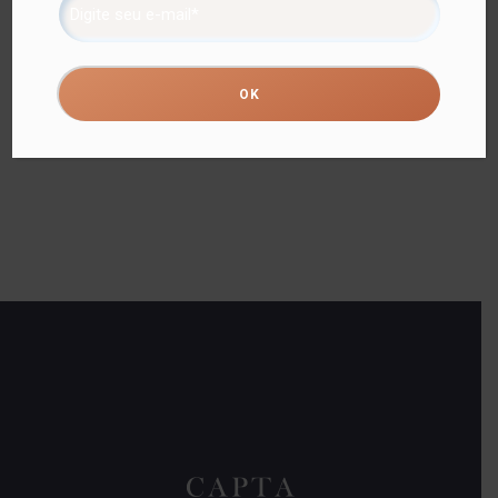
CRISTAL SANTORINI
CRISTAL SANTORINI
CINZA METALIZADO
RAINBOW 11,5×24,5cm
11,5×24,5cm
Ref.: LYOR-4490
Ref.: LYOR-7696
Detalhes
Detalhes