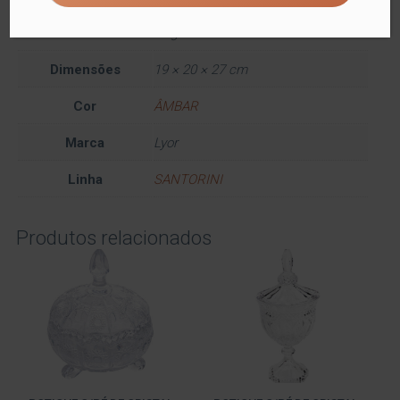
Informação adicional
Peso
2 kg
Dimensões
19 × 20 × 27 cm
Cor
ÂMBAR
Marca
Lyor
Linha
SANTORINI
Produtos relacionados