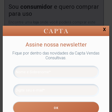
Sou
consumidor
e quero comprar
para uso
Encontre uma
loja
onde você poderá comprar este
produto.
X
ENCONTRAR
Assine nossa newsletter
Fique por dentro das novidades da Capta Vendas
Consultivas.
SKU:
LYOR-4396
Categorias:
Lyor
,
POTICHE CRISTAL
,
Utilidades Domésticas
Tags:
POTICHE CRISTAL
,
POTICHES
E BOMBONIERES
Compartilhe
Informação adicional