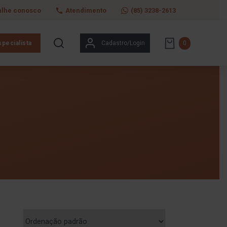
alhe conosco
Atendimento
(85) 3238-2613
pecialista
Cadastro/Login
0