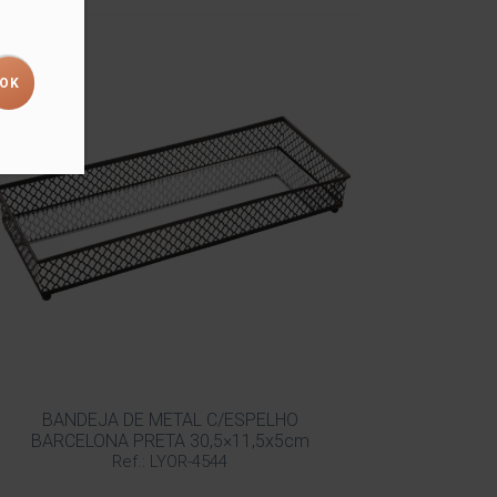
BANDEJA DE METAL C/ESPELHO
BARCELONA PRETA 30,5×11,5x5cm
Ref.: LYOR-4544