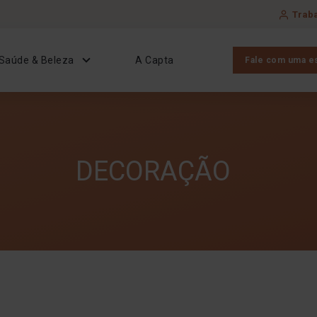
Trab
Saúde & Beleza
A Capta
Fale com uma es
DECORAÇÃO