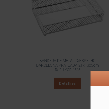
BANDEJA DE METAL C/ESPELHO
BARCELONA PRATEADA 21x13x5cm
Ref.: LYOR-4546
Detalhes