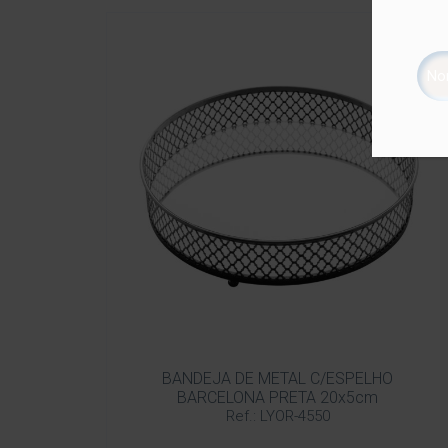
BANDEJA DE METAL C/ESPELHO
BARCELONA PRETA 20x5cm
Ref.: LYOR-4550