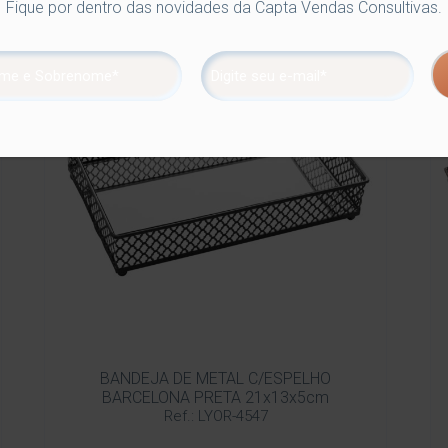
Fique por dentro das novidades da Capta Vendas Consultivas.
BANDEJA DE METAL C/ESPELHO
BARCELONA PRETA 21x13x5cm
Ref.: LYOR-4547