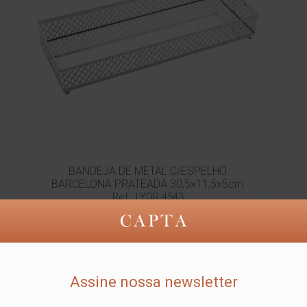
BANDEJA DE METAL C/ESPELHO
BARCELONA PRATEADA 30,5×11,5x5cm
Ref.: LYOR-4543
Detalhes
Assine nossa newsletter