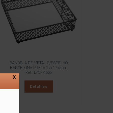
BANDEJA DE METAL C/ESPELHO
BARCELONA PRETA 17x17x5cm
Ref.: LYOR-4556
X
Detalhes