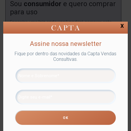
Sou
consumidor
e quero comprar
para uso
Encontre uma
loja
onde você poderá comprar este
X
produto.
ENCONTRAR
Assine nossa newsletter
Fique por dentro das novidades da Capta Vendas
Consultivas.
SKU:
LYOR-4566
Categorias:
BANDEJAS
,
Lyor
,
Utilidades
Domésticas
Tags:
BANDEJAS
,
DECORAÇÃO
Compartilhe
Informação adicional
Informação adicional