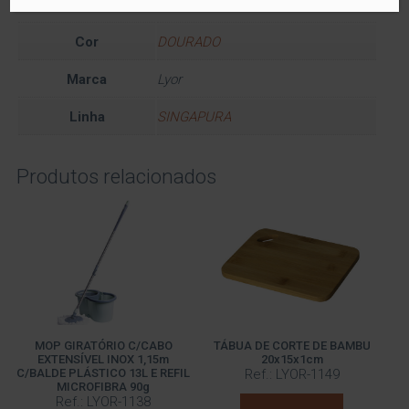
Dimensões
21 × 13 × 5 cm
Cor
DOURADO
Marca
Lyor
Linha
SINGAPURA
Produtos relacionados
MOP GIRATÓRIO C/CABO
TÁBUA DE CORTE DE BAMBU
EXTENSÍVEL INOX 1,15m
20x15x1cm
C/BALDE PLÁSTICO 13L E REFIL
Ref.: LYOR-1149
MICROFIBRA 90g
Ref.: LYOR-1138