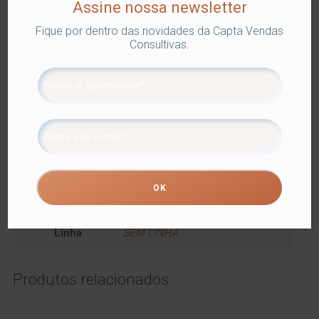
Assine nossa newsletter
Fique por dentro das novidades da Capta Vendas
Compartilhe
Consultivas.
Informação adicional
Informação adicional
Dimensões
31 × 26 × 8 cm
Cor
Branco
Marca
Lyor
Linha
SEM LINHA
Produtos relacionados