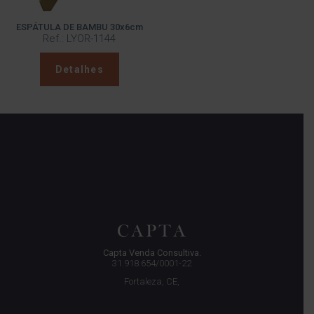
ESPÁTULA DE BAMBU 30x6cm
Ref.: LYOR-1144
Detalhes
Capta Venda Consultiva.
31.918.654/0001-22
Fortaleza, CE,