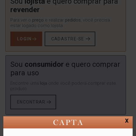
Sou
lojista
e quero comprar para
revender
Para ver o
preço
e realizar
pedidos
, você precisa
estar logado como lojista.
LOGIN
CADASTRE-SE
Sou
consumidor
e quero comprar
para uso
Encontre uma
loja
onde você poderá comprar este
produto.
ENCONTRAR
X
SKU:
LYOR-1139
Categorias:
Lyor
,
MOP
,
Utilidades
Domésticas
Tags:
LIMPEZA E LAVANDERIA
,
MOP