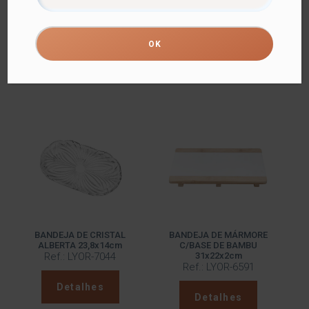
ROUND 20x20x1,5cm
SQUARE 17x17x1,5cm
Ref.: LYOR-1361
Ref.: LYOR-1358
Detalhes
Detalhes
BANDEJA DE CRISTAL
BANDEJA DE MÁRMORE
ALBERTA 23,8x14cm
C/BASE DE BAMBU
Ref.: LYOR-7044
31x22x2cm
Ref.: LYOR-6591
Detalhes
Detalhes