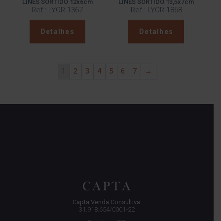
LINES SORTIDO 12x6cm
LINES SORTIDO 13,5x7cm
Ref.: LYOR-1367
Ref.: LYOR-1868
Detalhes
Detalhes
1
2
3
4
5
6
7
→
Capta Venda Consultiva.
31.918.654/0001-22