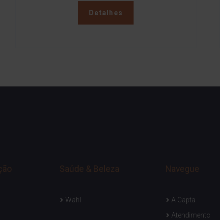
Detalhes
ção
Saúde & Beleza
Navegue
Wahl
A Capta
Atendimento