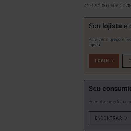
ACESSÓRIO PARA COZI
Sou
lojista
e 
Para ver o
preço
e rea
lojista.
LOGIN
Sou
consumi
Encontre uma
loja
ond
ENCONTRAR