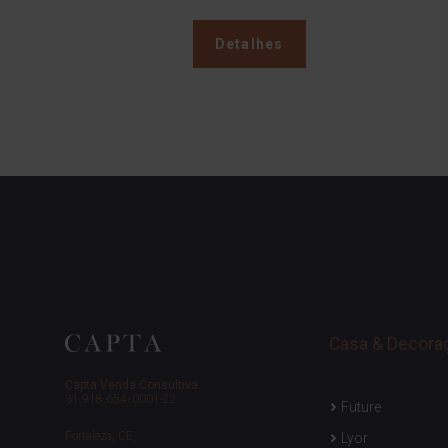
Detalhes
Casa & Decora
Capta Venda Consultiva.
31.918.654/0001-22
Future
Fortaleza, CE,
Lyor