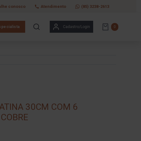
alhe conosco
Atendimento
(85) 3238-2613
pecialista
Cadastro/Login
0
IATINA 30CM COM 6
 COBRE