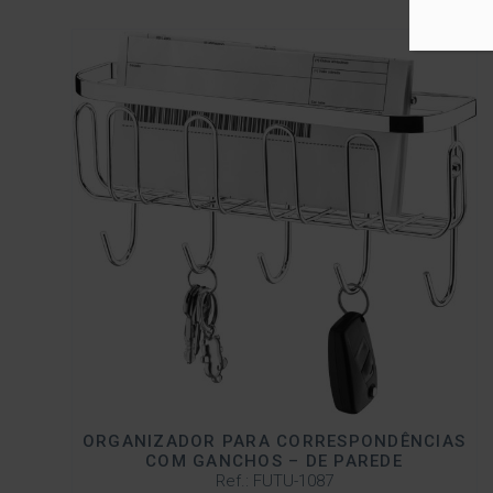
ORGANIZADOR PARA CORRESPONDÊNCIAS
COM GANCHOS – DE PAREDE
Ref.: FUTU-1087