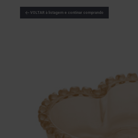
VOLTAR à listagem e continar comprando