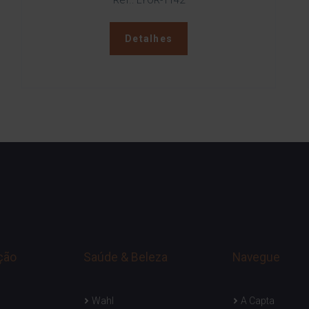
Ref.: LYOR-1142
Detalhes
ção
Saúde & Beleza
Navegue
Wahl
A Capta