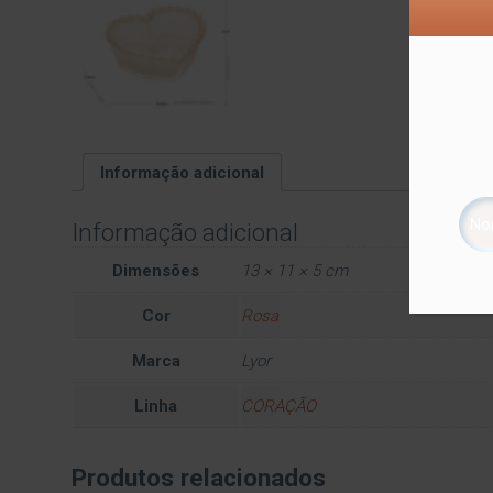
Informação adicional
Informação adicional
Dimensões
13 × 11 × 5 cm
Cor
Rosa
Marca
Lyor
Linha
CORAÇÃO
Produtos relacionados