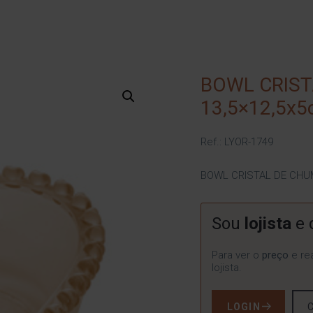
BOWL CRIS
13,5×12,5x
Ref.: LYOR-1749
BOWL CRISTAL DE CHU
Sou
lojista
e 
Para ver o
preço
e rea
lojista.
LOGIN