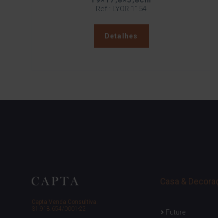
19×17,8×5,8cm
Ref.: LYOR-1154
Detalhes
Casa & Decora
Capta Venda Consultiva.
31.918.654/0001-22
Future