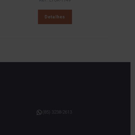
Ref.: LYOR-1149
Detalhes
(85) 3238-2613