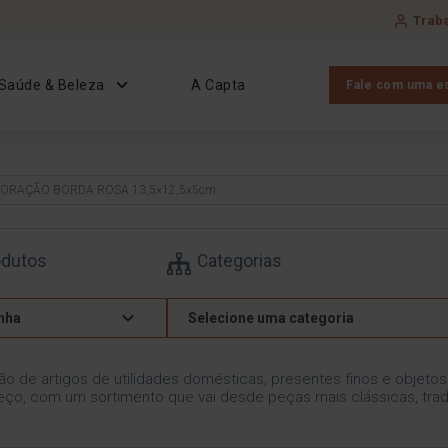
Trab
Saúde & Beleza
A Capta
Fale com uma es
CORAÇÃO BORDA ROSA 13,5×12,5x5cm
odutos
Categorias
nha
Selecione uma categoria
ão de artigos de utilidades domésticas, presentes finos e objeto
ço, com um sortimento que vai desde peças mais clássicas, trad