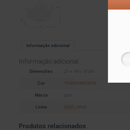
Informação adicional
Informação adicional
Dimensões
21 × 14 × 13 cm
Cor
TRANSPARENTE
Marca
Lyor
Linha
SEM LINHA
Produtos relacionados