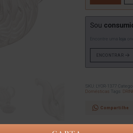
Sou
consumi
Encontre uma
loja
ond
ENCONTRAR
SKU:
LYOR-1377
Catego
Domésticas
Tags:
DRIN
Compartilhe