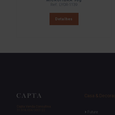
MICROFIBRA 90g
Ref.: LYOR-1139
Detalhes
Casa & Decora
Capta Venda Consultiva.
31.918.654/0001-22
Future