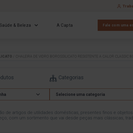
Trab
Saúde & Beleza
A Capta
Fale com uma es
LICATO
/ CHALEIRA DE VIDRO BOROSSILICATO RESISTENTE A CALOR CLASSIC 8
odutos
Categorias
nha
Selecione uma categoria
ão de artigos de utilidades domésticas, presentes finos e objeto
ço, com um sortimento que vai desde peças mais clássicas, trad