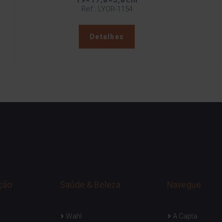
19×17,8×5,8cm
Ref.: LYOR-1154
Detalhes
ção
Saúde & Beleza
Navegue
Wahl
A Capta