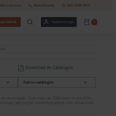
alhe conosco
Atendimento
(85) 3238-2613
pecialista
Cadastro/Login
0
00ml
Download de Catálogos
Outros catálogos
s de decoração. Com mais de 2000 itens no portfólio,
icionais, até peças contemporâneas com visual mais