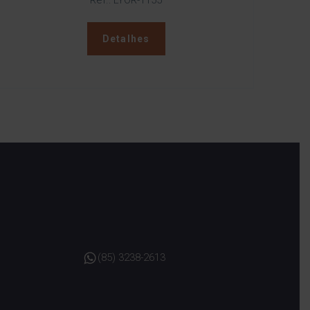
Ref.: LYOR-1155
Detalhes
(85) 3238-2613