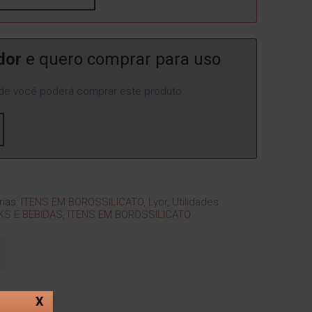
dor
e quero comprar para uso
e você poderá comprar este produto.
rias:
ITENS EM BOROSSILICATO
,
Lyor
,
Utilidades
KS E BEBIDAS
,
ITENS EM BOROSSILICATO
X