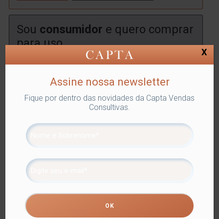
Sou
consumidor
e quero comprar
para uso
X
Encontre uma
loja
onde você poderá comprar este
produto.
Assine nossa newsletter
ENCONTRAR
Fique por dentro das novidades da Capta Vendas
Consultivas.
SKU:
LYOR-1376
Categorias:
ITENS EM BOROSSILICATO
,
Lyor
,
Utilidades Domésticas
Tags:
DRINKS E BEBIDAS
,
ITENS EM BOROSSILICATO
Compartilhe
Informação adicional