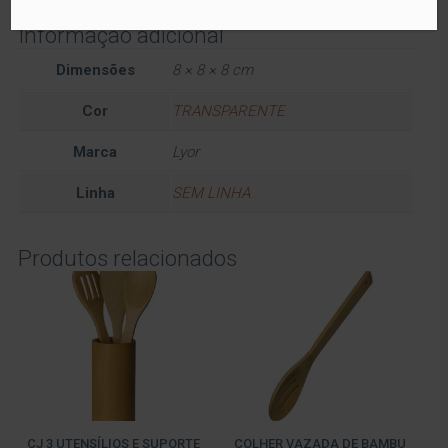
Informação adicional
Dimensões
8 × 8 × 8 cm
Cor
TRANSPARENTE
Marca
Lyor
Linha
SEM LINHA
Produtos relacionados
CJ 3 UTENSÍLIOS E SUPORTE
COLHER VAZADA DE BAMBU