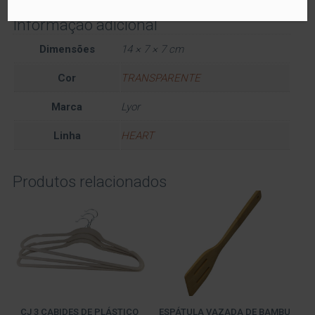
Informação adicional
Dimensões
14 × 7 × 7 cm
Cor
TRANSPARENTE
Marca
Lyor
Linha
HEART
Produtos relacionados
CJ 3 CABIDES DE PLÁSTICO
ESPÁTULA VAZADA DE BAMBU