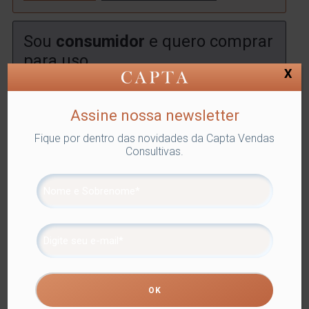
Sou
consumidor
e quero comprar
para uso
X
Encontre uma
loja
onde você poderá comprar este
produto.
Assine nossa newsletter
ENCONTRAR
Fique por dentro das novidades da Capta Vendas
Consultivas.
SKU:
LYOR-1374
Categorias:
ITENS EM BOROSSILICATO
,
Lyor
,
Utilidades Domésticas
Tags:
DRINKS E BEBIDAS
,
ITENS EM BOROSSILICATO
Compartilhe
Informação adicional