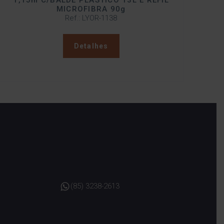
1,15m C/BALDE PLÁSTICO 13L E REFIL
MICROFIBRA 90g
Ref.: LYOR-1138
Detalhes
(85) 3238-2613