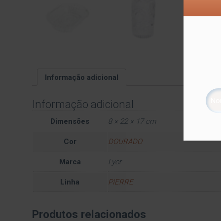
Informação adicional
Informação adicional
Dimensões
8 × 22 × 17 cm
Cor
DOURADO
Marca
Lyor
Linha
PIERRE
Produtos relacionados