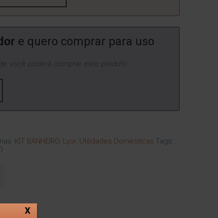
dor
e quero comprar para uso
e você poderá comprar este produto.
rias:
KIT BANHEIRO
,
Lyor
,
Utilidades Domésticas
Tags:
O
X