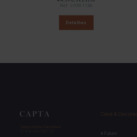
44,5×0,5x23cm
Ref.: LYOR-1136
Detalhes
Casa & Decora
Capta Venda Consultiva.
31.918.654/0001-22
Future