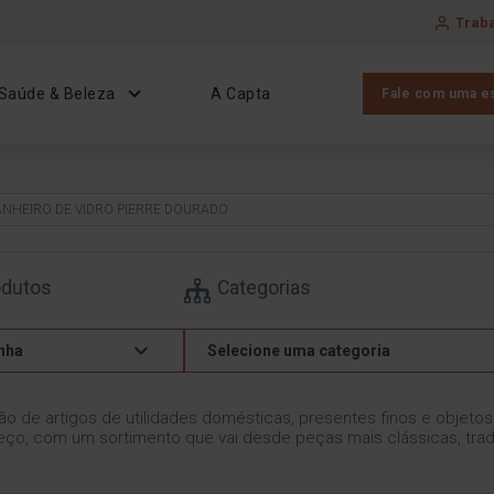
Trab
Saúde & Beleza
A Capta
Fale com uma es
BANHEIRO DE VIDRO PIERRE DOURADO
odutos
Categorias
nha
Selecione uma categoria
ão de artigos de utilidades domésticas, presentes finos e objeto
ço, com um sortimento que vai desde peças mais clássicas, trad