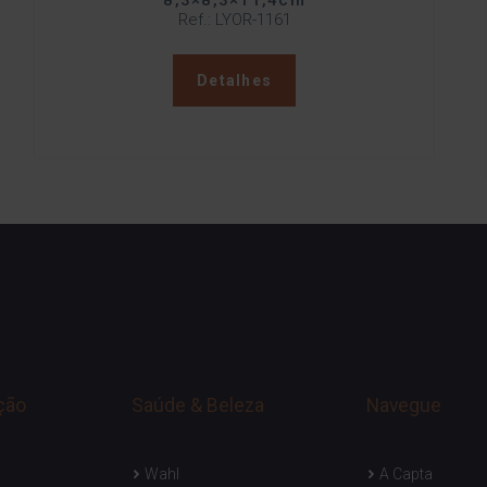
8,3×8,3×11,4cm
Ref.: LYOR-1161
Detalhes
ção
Saúde & Beleza
Navegue
Wahl
A Capta